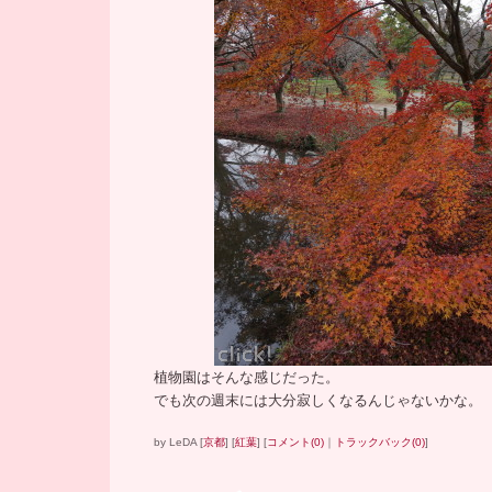
植物園はそんな感じだった。
でも次の週末には大分寂しくなるんじゃないかな。
by
LeDA
[
京都
]
[
紅葉
]
[
コメント(0)
｜
トラックバック(0)
]