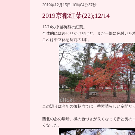
2019年12月15日 10時04分37秒
2019京都紅葉(22);12/14
―
12/14の京都御苑の紅葉。
全体的には終わりかけだけど、まだ一部に色付いた
これは中立休憩所前の1本。
この辺りは今年の御苑内では一番素晴らしい空間だ
西北のあの場所。楓の色づきが良くなって赤と黄の
くなった。