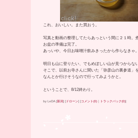
これ、おいしい。また買おう。
写真と動画の整理してたら
あっという間に２１時。
お盆の準備は完了。
あっいや、今日お味噌汁飲みきったから作らなきゃ
明日も山に登りたい、でもめぼしい山が見つからな
そこで、以前お寺さんに聞いた「弥彦山の裏参道」
なんとか行けそうなので行ってみようかと。
ということで、8/12終わり。
by
LeDA
[
新潟
]
[
ドローン
]
[
コメント(0)
｜
トラックバック(0)
]