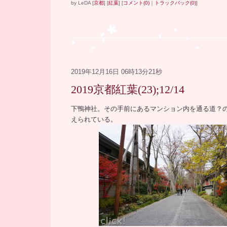
by
LeDA
[
京都
]
[
紅葉
]
[
コメント(0)
｜
トラックバック(0)
]
2019年12月16日 06時13分21秒
2019京都紅葉(23);12/14
―
下鴨神社。その手前にあるマンション内を通る道？
えられている。