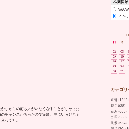
WWW
うたく
<
日
月
02
03
09
10
16
17
23
24
30
31
カテゴリ
京都 (1348)
花 (1038)
なかなかこの前も人がいなくなることがなかった
新潟 (638)
瞬のチャンスがあったので撮影。左にいる兄ちゃ
白馬 (580)
で立ってた。
風景 (634)
製品紹介 (15