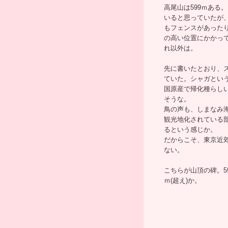
高尾山は599ｍある
いると思っていたが
もフェンスがあった
の高い位置にかかっ
れ以外は。
先に書いたとおり、
ていた。シャガという
国原産で帰化種らし
そうな。
鳥の声も、しまなみ
観光地化されている
るという感じか。
だからこそ、東京近
ない。
こちらが山頂の碑。59
ｍ(超え)か。