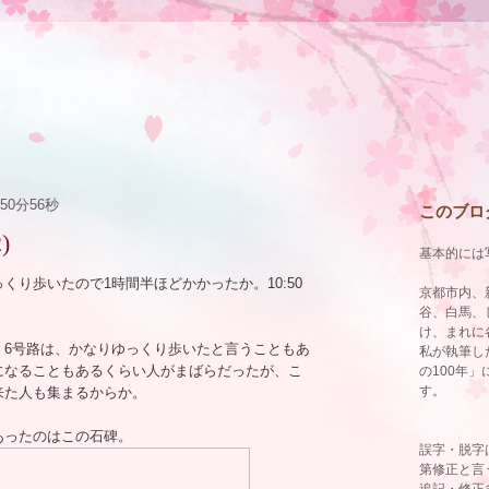
時50分56秒
このブロ
)
―
基本的には
くり歩いたので1時間半ほどかかったか。10:50
京都市内、
谷、白馬、
け、まれに
。6号路は、かなりゆっくり歩いたと言うこともあ
私が執筆し
になることもあるくらい人がまばらだったが、こ
の100年
す。
来た人も集まるからか。
あったのはこの石碑。
誤字・脱字
第修正と言う
追記・修正