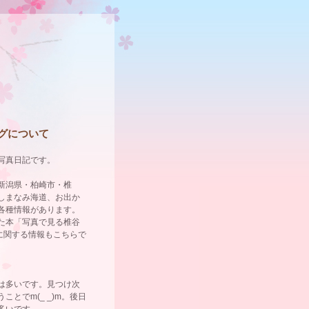
グについて
写真日記です。
新潟県・柏崎市・椎
しまなみ海道、お出か
各種情報があります。
た本「写真で見る椎谷
」に関する情報もこちらで
は多いです。見つけ次
ことでm(_ _)m。後日
多いです。