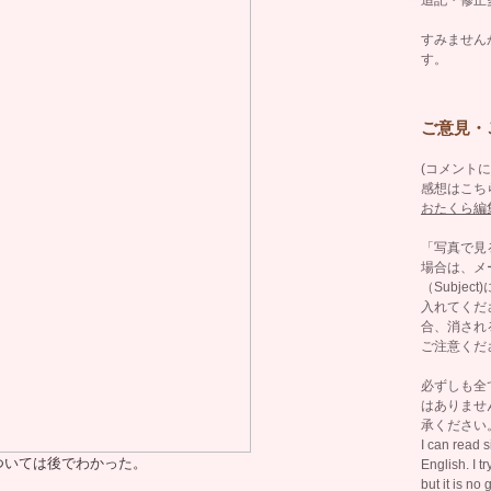
すみません
す。
ご意見・
(コメント
感想はこち
おたくら編
「写真で見
場合は、メ
（Subje
入れてくだ
合、消され
ご注意くだ
必ずしも全
はありませ
承ください
I can read 
ついては後でわかった。
English. I t
but it is no