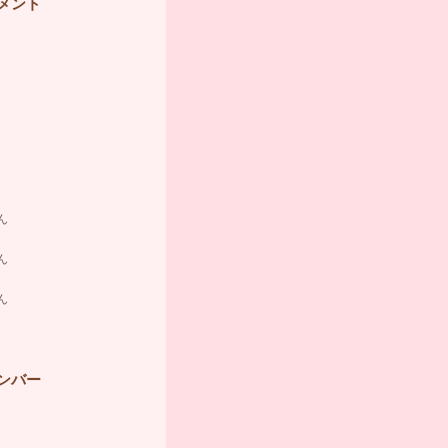
メント
ん
ん
ん
ンバー