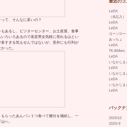
最近のコ
LeDA
（未記入）
チって、そんなに多いの？
LeDA
LeDA
レもあるし、ビジターセンター、お土産屋、食事
ヨーソロー
もいろいろあるので老若男女気軽に登れる山とい
あっちょ
が多すぎる気もせんではないが、意外にも行列が
LeDA
なかった。
TK-80/ken.
LeDA
いなかじま
LeDA
いなかじま
LeDA
いなかじま
LeDA
バックナ
、もらったあんパン１つ食べて糖分を補給し、一
2025/10
下山へ。
2025/ 9