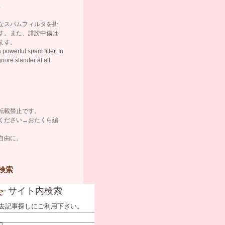
.
なスパムフィルタを掛
す。また、誹謗中傷は
ます。
 powerful spam filter. In
gnore slander at all.
転載禁止です。
ください→
おたくら編
自由に。
検索
サイト内検索
去記事探しにご利用下さい。