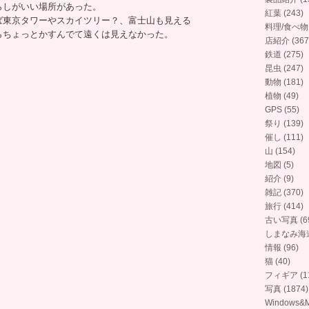
らしがいい場所があった。
紅葉 (243)
ば東京タワーやスカイツリー？、富士山も見える
料理/食べ物 (
らちょっとかすんでて遠くは見えなかった。
店紹介 (367
鉄道 (275)
昆虫 (247)
動物 (181)
植物 (49)
GPS (55)
祭り (139)
催し (111)
山 (154)
地図 (5)
紹介 (9)
雑記 (370)
旅行 (414)
古い写真 (6
しまなみ海道 
情報 (96)
猫 (40)
フィギア (11
写真 (1874)
Windows&M