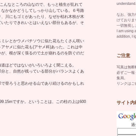
understand
。こんなところの山なので、もっと植生が乱れて
、なかなかどうしてしっかり山している。６号路
なお、強力
り、川にもゴミがあったり、なぜか枯れ木枝が木
けておりま
ていたりできれいとはいえない部分もあるが、そ
一切無視し
I am using a
addition, I i
スミレとかウメバチソウに似た花もたくさん咲い
アヤメに似た花も(アヤメ科)あった。これは中
いが、根が深く張るので土が崩れるのを防ぐのだ
ご注意
海道ほどではないがいろいろよく聞こえる。
写真は無断
部分と、自然が残っている部分がバランスよくあ
必ずご一報
集局
。
郊で登ろうと思わせる山であり続けるのかもしれ
リンクはご
9.15mですか。ということは、この柱の上は600
サイト内
過