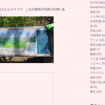
DVD/CD紹介
iPad&iPod 
が見えたんだそうで、これが最初の写真の石碑にあ
画面 (5)
る。
コミPo! (11
合成写真 (3
絵 (5)
天体 (19)
X-BASIC for
アニメ (19)
神社仏閣 (3
修理 (7)
動画 (20)
うさぎ (184
ドローン (5
沖縄 (54)
。
プログラム (
資料 (55)
写真で見る椎
海 (2)
椎谷 (34)