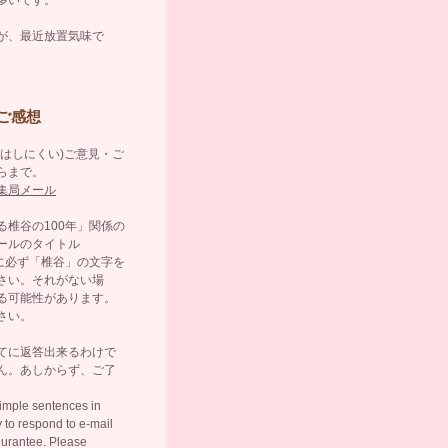
が、最近放置気味で
ご感想
にはしにくい)ご意見・ご
らまで。
集局メール
る椎谷の100年」関係の
ールのタイトル
ct)に必ず「椎谷」の文字を
さい。それがない場
る可能性があります。
さい。
てに返答出来るわけで
ん。あしからず、ご了
。
simple sentences in
ry to respond to e-mail
 gurantee. Please