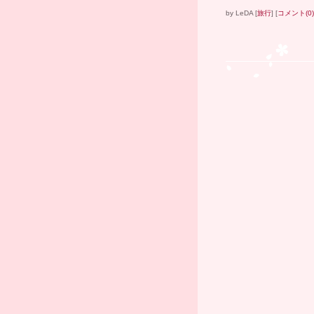
by
LeDA
[
旅行
]
[
コメント(0)