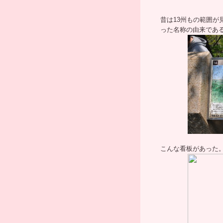
昔は13州もの範囲
った名称の由来であ
こんな看板があった