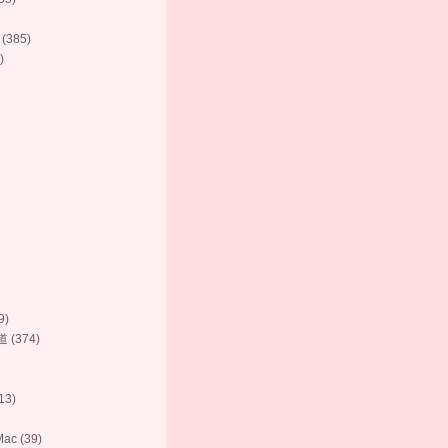
385)
)
9)
(374)
3)
ac (39)